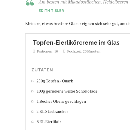
Am besten mit Mikadostäbchen, Heidelbeeren un
EDITH TISLER
Kleinere, etwas breitere Gläser eignen sich sehr gut, um d
Topfen-Eierlikörcreme im Glas
Portionen:
10
Kochzeit:
20 Minuten
ZUTATEN
250g Topfen / Quark
100g geriebene weiße Schokolade
1 Becher Obers geschlagen
2 EL Staubzucker
3 EL Eierlikör