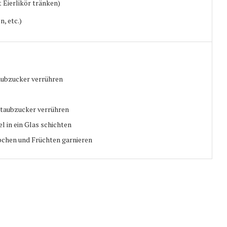
t Eierlikör tränken)
, etc.)
aubzucker verrühren
Staubzucker verrühren
 in ein Glas schichten
chen und Früchten garnieren