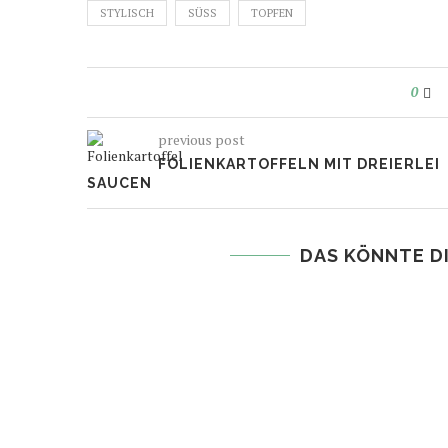
teilen
teilen
STYLISCH
(Wird
(Wird
SÜSS
TOPFEN
in
in
neuem
neuem
Fenster
Fenster
geöffnet)
geöffnet)
0
previous post
FOLIENKARTOFFELN MIT DREIERLEI
SAUCEN
DAS KÖNNTE D