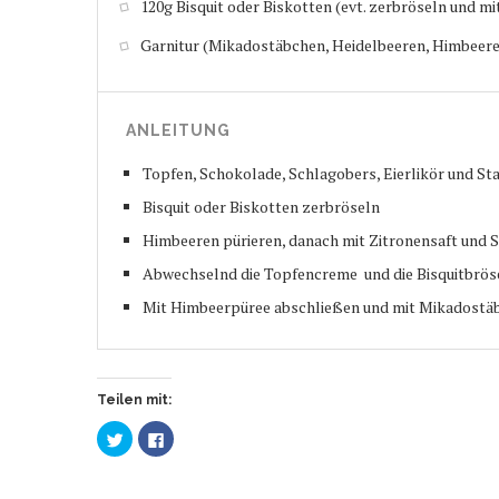
120g Bisquit oder Biskotten (evt. zerbröseln und mi
Garnitur (Mikadostäbchen, Heidelbeeren, Himbeeren
ANLEITUNG
Topfen, Schokolade, Schlagobers, Eierlikör und St
Bisquit oder Biskotten zerbröseln
Himbeeren pürieren, danach mit Zitronensaft und 
Abwechselnd die Topfencreme und die Bisquitbrösel
Mit Himbeerpüree abschließen und mit Mikadostäb
Teilen mit:
Klick,
Klick,
um
um
über
auf
Twitter
Facebook
zu
zu