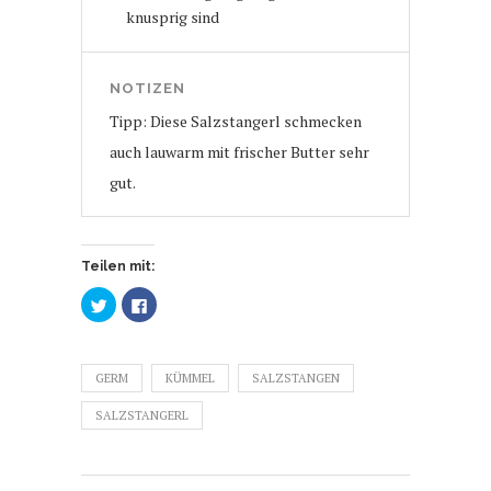
knusprig sind
NOTIZEN
Tipp: Diese Salzstangerl schmecken
auch lauwarm mit frischer Butter sehr
gut.
Teilen mit:
Klick,
Klick,
um
um
über
auf
Twitter
Facebook
zu
zu
teilen
teilen
GERM
(Wird
(Wird
KÜMMEL
SALZSTANGEN
in
in
neuem
neuem
SALZSTANGERL
Fenster
Fenster
geöffnet)
geöffnet)