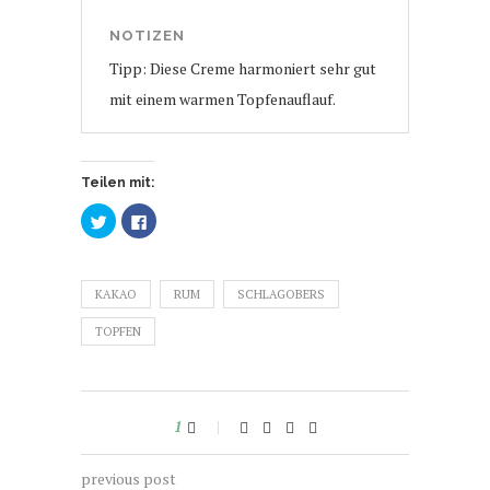
NOTIZEN
Tipp: Diese Creme harmoniert sehr gut
mit einem warmen Topfenauflauf.
Teilen mit:
Klick,
Klick,
um
um
über
auf
Twitter
Facebook
zu
zu
teilen
teilen
KAKAO
(Wird
(Wird
RUM
SCHLAGOBERS
in
in
neuem
neuem
TOPFEN
Fenster
Fenster
geöffnet)
geöffnet)
1
previous post