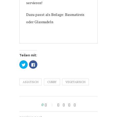
servieren!
Dazu passt als Beilage: Basmatireis
oder Glasnudeln
Teilen mit:
Klick,
Klick,
um
um
über
auf
Twitter
Facebook
zu
zu
teilen
teilen
ASIATISCH
(Wird
(Wird
CURRY
VEGETARISCH
in
in
neuem
neuem
Fenster
Fenster
geöffnet)
geöffnet)
0