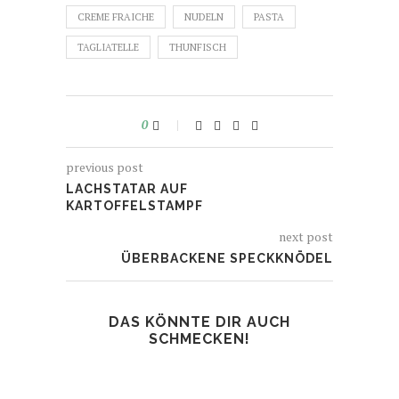
teilen
teilen
CREME FRAICHE
(Wird
(Wird
NUDELN
PASTA
in
in
neuem
neuem
TAGLIATELLE
THUNFISCH
Fenster
Fenster
geöffnet)
geöffnet)
0
previous post
LACHSTATAR AUF
KARTOFFELSTAMPF
next post
ÜBERBACKENE SPECKKNÖDEL
DAS KÖNNTE DIR AUCH
SCHMECKEN!