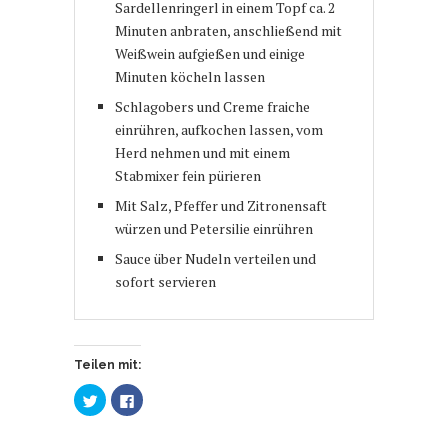
Sardellenringerl in einem Topf ca. 2
Minuten anbraten, anschließend mit
Weißwein aufgießen und einige
Minuten köcheln lassen
Schlagobers und Creme fraiche
einrühren, aufkochen lassen, vom
Herd nehmen und mit einem
Stabmixer fein pürieren
Mit Salz, Pfeffer und Zitronensaft
würzen und Petersilie einrühren
Sauce über Nudeln verteilen und
sofort servieren
Teilen mit:
Klick,
Klick,
um
um
über
auf
Twitter
Facebook
zu
zu